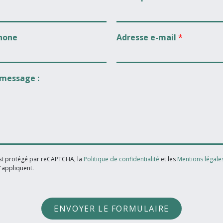
hone
Adresse e-mail
*
 message :
est protégé par reCAPTCHA, la
Politique de confidentialité
et les
Mentions légale
'appliquent.
ENVOYER LE FORMULAIRE