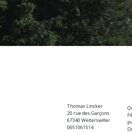
Thomas Lincker
Q
20 rue des Garçons
Fi
67340 Weiterswiller
pu
0651061514
D