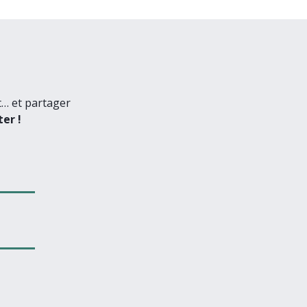
t… et partager
er !