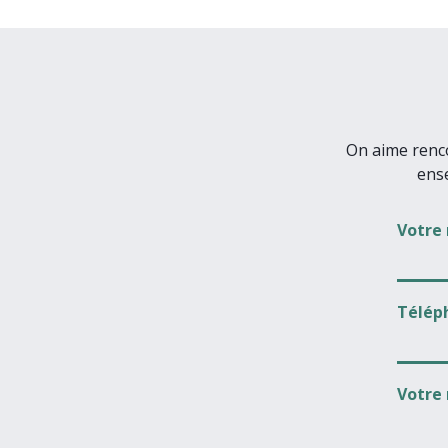
On aime renco
ens
Votre
Télép
Votre