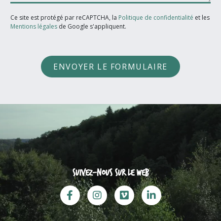
Ce site est protégé par reCAPTCHA, la
Politique de confidentialité
et les
Mentions légales
de Google s'appliquent.
ENVOYER LE FORMULAIRE
Suivez-nous sur le web