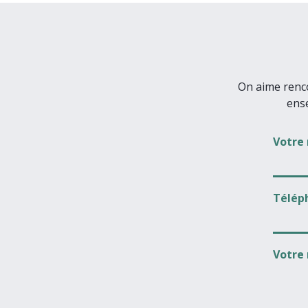
On aime renco
ens
Votre
Télép
Votre