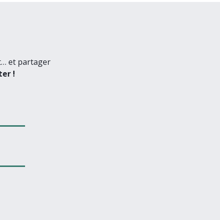
t… et partager
er !