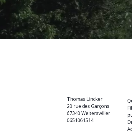
Thomas Lincker
Q
20 rue des Garçons
Fi
67340 Weiterswiller
pu
0651061514
D
Ac