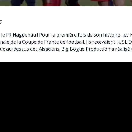
5
e FR Haguenau ! Pour la première fois de son histoire, le
inale de la Coupe de France de football. Ils recevaient l’USL
aux au-dessus des Alsaciens. Big Bogue Production a réalisé u