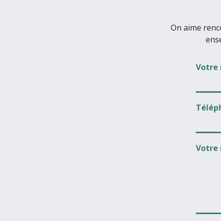
On aime renco
ens
Votre
Télép
Votre