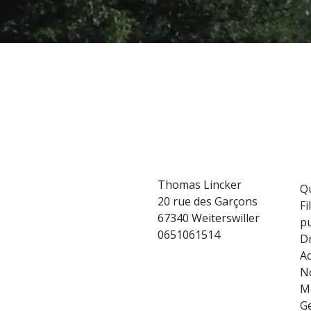
Thomas Lincker
Q
20 rue des Garçons
Fi
67340 Weiterswiller
pu
0651061514
D
Ac
N
Me
Ge