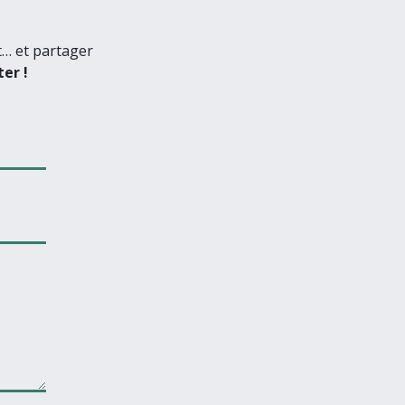
t… et partager
er !