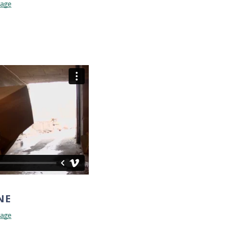
tage
NE
tage