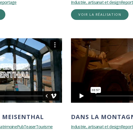
eportage
Industrie, artisanat et design
Repor
VOIR LA RÉALISATION
E MEISENTHAL
DANS LA MONTAG
atrimoine
Pub
Teaser
Tourisme
Industrie, artisanat et design
Repor