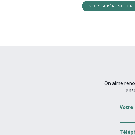
VOIR LA RÉALISATION
On aime renco
ens
Votre
Télép