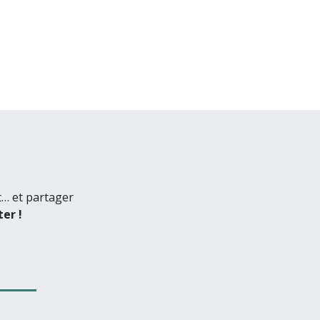
t… et partager
er !