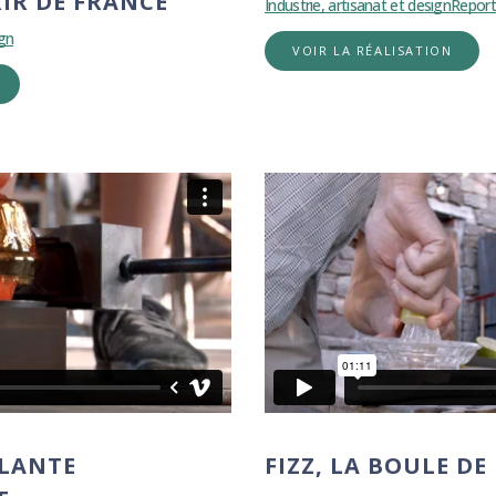
IR DE FRANCE
Industrie, artisanat et design
Repor
ign
VOIR LA RÉALISATION
LLANTE
FIZZ, LA BOULE DE