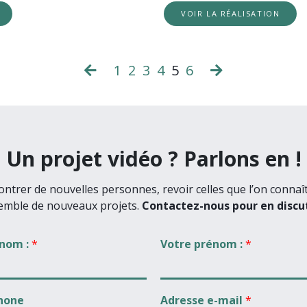
VOIR LA RÉALISATION
1
2
3
4
5
6
Un projet vidéo ? Parlons en !
ntrer de nouvelles personnes, revoir celles que l’on connaî
emble de nouveaux projets.
Contactez-nous pour en discut
 nom :
*
Votre prénom :
*
hone
Adresse e-mail
*