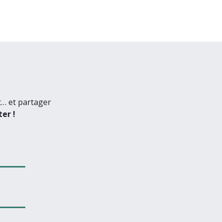
t… et partager
er !