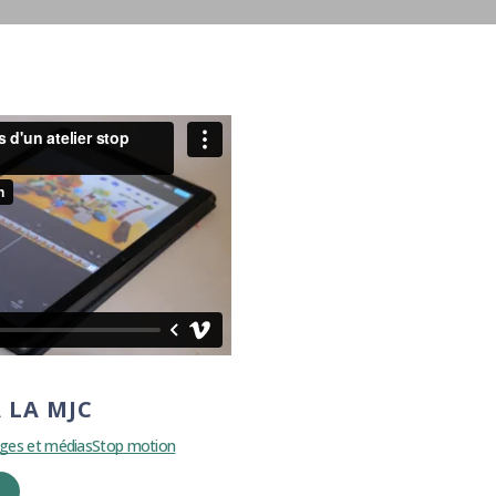
 LA MJC
ges et médias
Stop motion