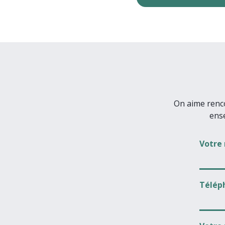
On aime renco
ens
Votre
Télép